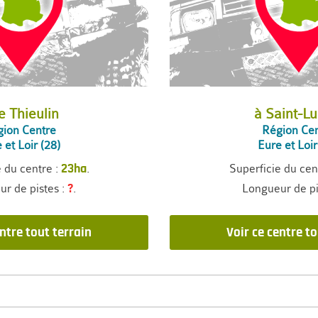
e Thieulin
à Saint-Lu
ion Centre
Région Ce
 et Loir (28)
Eure et Loir
e du centre :
.
Superficie du cen
23ha
r de pistes :
.
Longueur de pi
?
entre tout terrain
Voir ce centre to