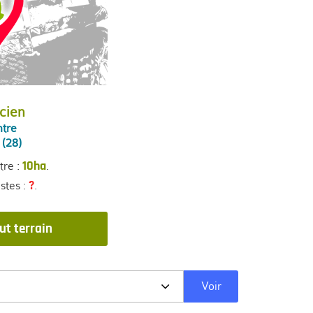
cien
ntre
 (28)
tre :
.
10ha
stes :
.
?
ut terrain
Voir