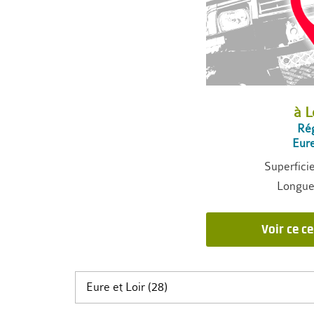
à L
Rég
Eure
Superfici
Longueu
Voir ce c